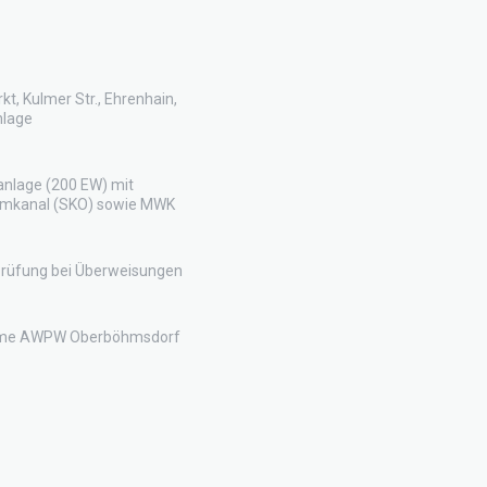
kt, Kulmer Str., Ehrenhain,
nlage
anlage (200 EW) mit
umkanal (SKO) sowie MWK
rüfung bei Überweisungen
hme AWPW Oberböhmsdorf